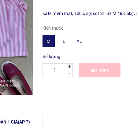
Kate mềm mát, 100% sợi coton. Sz M 48-55kg, L
Kích thước
M
L
XL
Số lượng:
+
HẾT HÀNG
-
ĐÁNH GIÁ(APP)