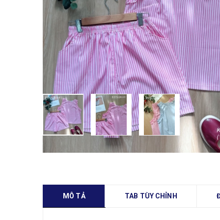
MÔ TẢ
TAB TÙY CHỈNH