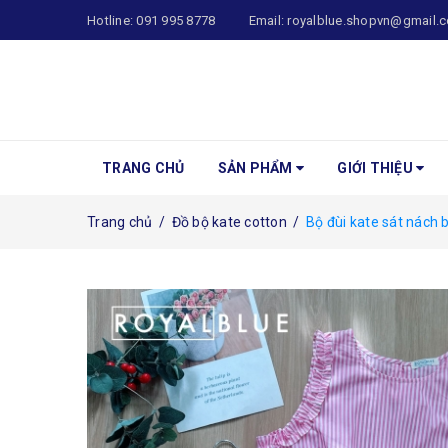
Hotline:
091 995 8778
Email:
royalblue.shopvn@gmail.
TRANG CHỦ
SẢN PHẨM
GIỚI THIỆU
Trang chủ
/
Đồ bộ kate cotton
/
Bộ đùi kate sát nách 