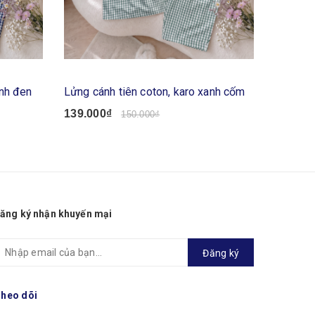
anh đen
Lửng cánh tiên coton, karo xanh cốm
Lửng cá
139.000₫
139.00
150.000₫
ăng ký nhận khuyến mại
Đăng ký
heo dõi