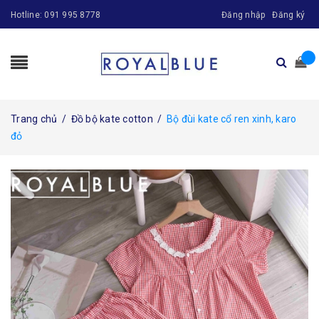
Hotline:
091 995 8778
Đăng nhập
Đăng ký
Trang chủ
/
Đồ bộ kate cotton
/
Bộ đùi kate cổ ren xinh, karo
đỏ