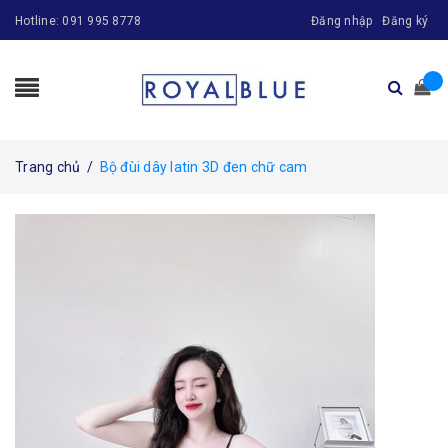
Hotline:
091 995 8778
Đăng nhập
Đăng ký
Trang chủ
/
Bộ đùi dây latin 3D đen chữ cam