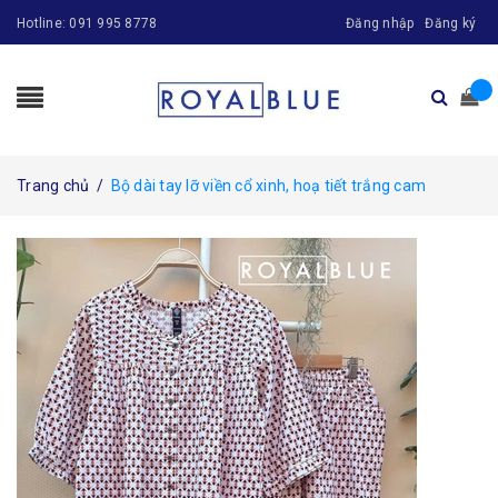
Hotline:
091 995 8778
Đăng nhập
Đăng ký
Trang chủ
/
Bộ dài tay lỡ viền cổ xinh, hoạ tiết trắng cam