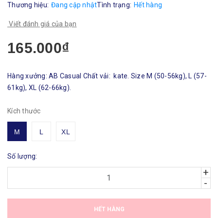
Thương hiệu:
Đang cập nhật
Tình trạng:
Hết hàng
Viết đánh giá của bạn
165.000₫
Hàng xưởng: AB Casual Chất vải: kate. Size M (50-56kg), L (57-
61kg), XL (62-66kg).
Kích thước
M
L
XL
Số lượng:
+
-
HẾT HÀNG